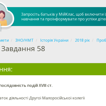
Запросіть батьків у МійКлас, щоб включити ї
навчання та проінформувати про успіхи діте
мети
ЗНО/НМТ
Історія України
2018 рік
Проб
Завдання 58
ння:
ослідовність подій XVIII ст.
ток діяльності Другої Малоросійської колегії