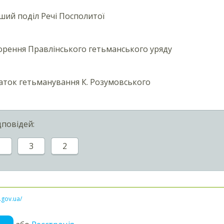
ий поділ Речі Посполитої
рення Правлінського гетьманського уряду
ток гетьманування К. Розумовського
дповідей:
1
3
2
l.gov.ua/