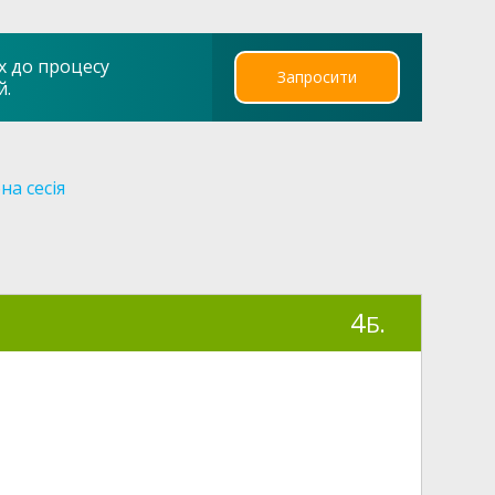
х до процесу
Запросити
й.
на сесія
4
Б.