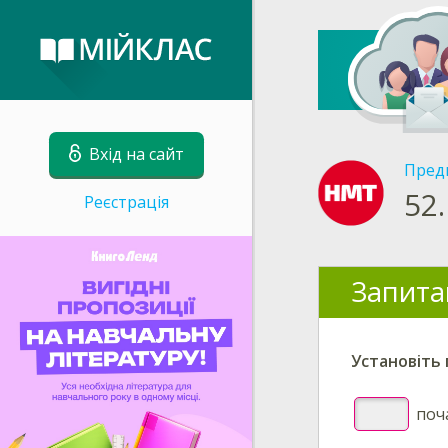
Вхід на сайт
Пред
52.
Реєстрація
Запита
Установіть п
поча