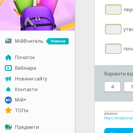
перш
утво
МійВчитель
поча
Початок
Вебінари
Варіанти ві
Новини сайту
4
Контакти
Мій+
ТОПи
Джерела:
https://testporta
Предмети