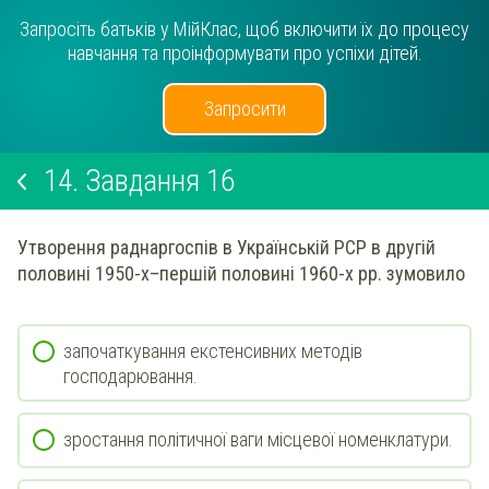
Запросіть батьків у МійКлас, щоб включити їх до процесу
навчання та проінформувати про успіхи дітей.
Запросити
14.
Завдання 16
Утворення раднаргоспів в Українській РСР в другій
половині 1950-х–першій половині 1960-х рр. зумовило
започаткування екстенсивних методів
господарювання.
зростання політичної ваги місцевої номенклатури.