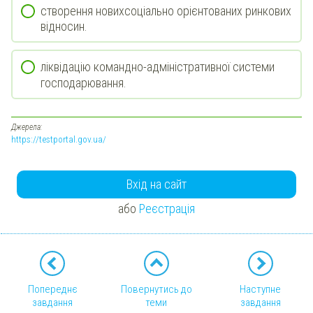
створення новихсоціально орієнтованих ринкових
відносин.
ліквідацію командно-адміністративної системи
господарювання.
Джерела:
https://testportal.gov.ua/
Вхід на сайт
або
Реєстрація
Попереднє
Повернутись до
Наступне
завдання
теми
завдання