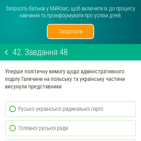
Запросіть батьків у МійКлас, щоб включити їх до процесу
навчання та проінформувати про успіхи дітей.
Запросити
42.
Завдання 48
Уперше політичну вимогу щодо адміністративного
поділу Галичини на польську та українську частини
висунули представники
Русько-української радикальної партії.
Головної руської ради.