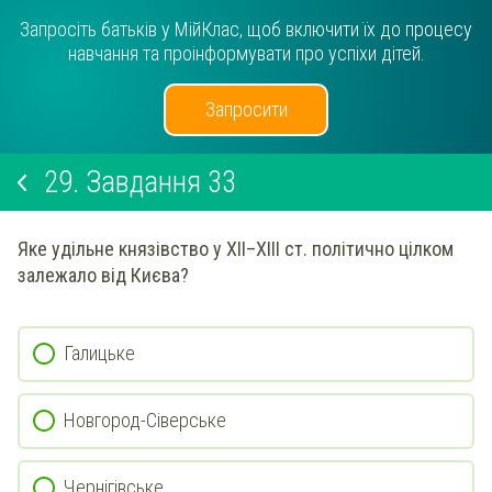
Запросіть батьків у МійКлас, щоб включити їх до процесу
навчання та проінформувати про успіхи дітей.
Запросити
29.
Завдання 33
Яке удільне князівство у XII–XIII ст. політично цілком
залежало від Києва?
Галицьке
Новгород-Сіверське
Чернігівське