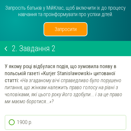
Запросіть батьків у МійКлас, щоб включити їх до процесу
навчання та проінформувати про успіхи дітей.
Запросити
2.
Завдання 2
У якому році відбулася подія, що зумовила появу в
польській газеті «Kurjer Stanisławowski» цитованої
статті:
«На згаданому вічі справедливо було порушено
питання, що жінкам належить право голосу на рівні з
чоловіками, які цього року його здобули... і за це право
ми маємо боротися...»?
1900 р.