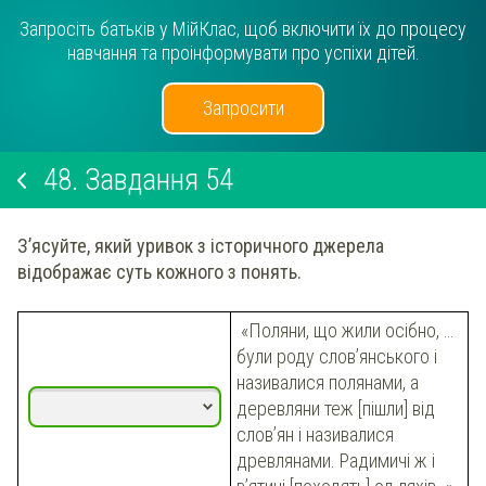
Запросіть батьків у МійКлас, щоб включити їх до процесу
навчання та проінформувати про успіхи дітей.
Запросити
48.
Завдання 54
З’ясуйте, який уривок з історичного джерела
відображає суть кожного з понять.
«Поляни, що жили осібно, …
були роду слов’янського і
називалися полянами, а
деревляни теж [пішли] від
слов’ян і називалися
древлянами. Радимичі ж і