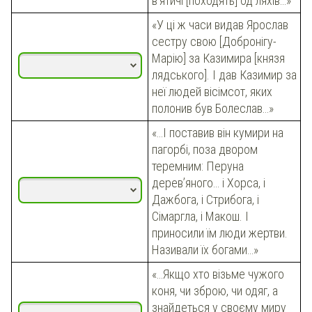
в’ятичі [походять] од ляхів…»
«У ці ж часи видав Ярослав
сестру свою [Добронігу-
Марію] за Казимира [князя
лядського]. І дав Казимир за
неї людей вісімсот, яких
полонив був Болеслав…»
«…І поставив він кумири на
пагорбі, поза двором
теремним: Перуна
дерев’яного… і Хорса, і
Дажбога, і Стрибога, і
Сімаргла, і Макош. І
приносили їм люди жертви.
Називали їх богами…»
«…Якщо хто візьме чужого
коня, чи зброю, чи одяг, а
знайдеться у своєму миру