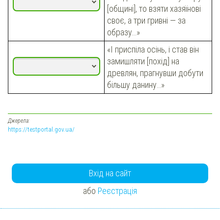
[общині], то взяти хазяїнові
своє, а три гривні — за
образу…»
«І приспіла осінь, і став він
замишляти [похід] на
древлян, прагнувши добути
більшу данину…»
Джерела:
https://testportal.gov.ua/
Вхід на сайт
або
Реєстрація