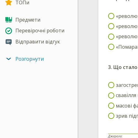
ТОПи
«революці
Предмети
«революц
Перевірочні роботи
«революц
Відправити відгук
«Помара
Розгорнути
3. Що стало
загостре
свавілля
масові ф
зрив під
Джерела: