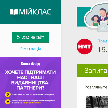
Вхід на сайт
Пред
19.
Реєстрація
Запита
Розгляньте