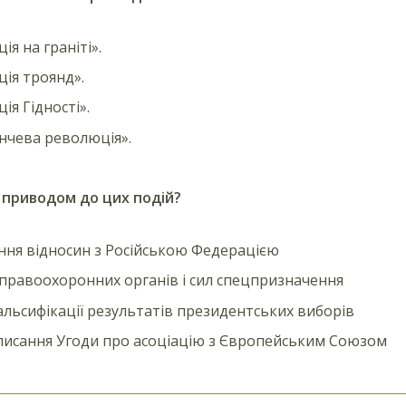
я на граніті».
ія троянд».
ія Гідності».
нчева революція».
 приводом до цих подій?
ння відносин з Російською Федерацією
 правоохоронних органів і сил спецпризначення
альсифікації результатів президентських виборів
писання Угоди про асоціацію з Європейським Союзом