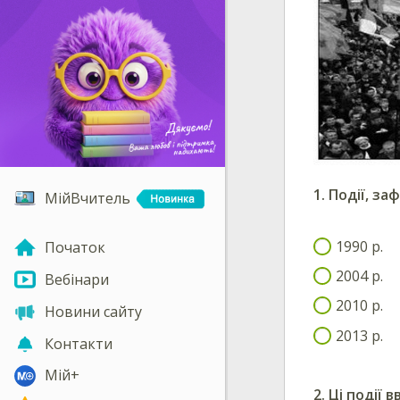
1. Події, за
МійВчитель
1990 р.
Початок
2004 р.
Вебінари
2010 р.
Новини сайту
2013 р.
Контакти
Мій+
2. Ці події 