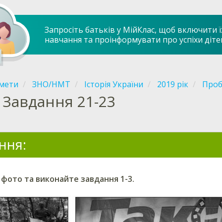
Запросіть батьків у МійКлас, щоб включити ї
навчання та проінформувати про успіхи діте
мети
ЗНО/НМТ
Історія України
2019 рік
Проб
Завдання 21-23
ння:
 фото та виконайте завдання
1-3
.