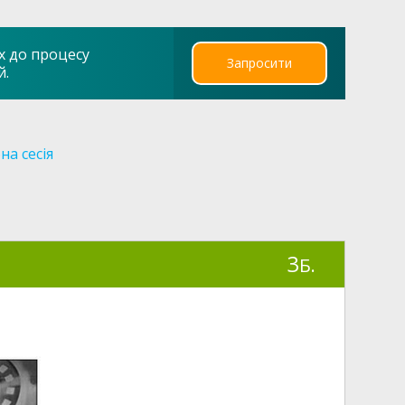
х до процесу
Запросити
й.
на сесія
3
Б.