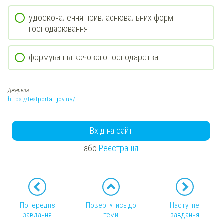
удосконалення привласнювальних форм
господарювання
формування кочового господарства
Джерела:
https://testportal.gov.ua/
Вхід на сайт
або
Реєстрація
Попереднє
Повернутись до
Наступне
завдання
теми
завдання