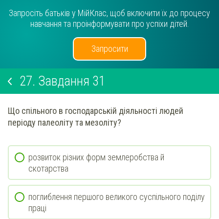
Запросіть батьків у МійКлас, щоб включити їх до процесу
навчання та проінформувати про успіхи дітей.
Запросити
27.
Завдання 31
Що спільного в господарській діяльності людей
періоду палеоліту та мезоліту?
розвиток різних форм землеробства й
скотарства
поглиблення першого великого суспільного поділу
праці