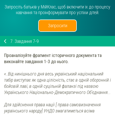
Запросіть батьків у МійКлас, щоб включити їх до процесу
навчання та проінформувати про успіхи дітей.
Запросити
7.
Завдання 7-9
Проаналізуйте фрагмент історичного документа
та
виконайте завдання 1-3 до нього.
«..Від нинішнього дня весь український національний
табір виступає як одна цілісність, стає в одній оборонній і
бойовій лаві, в одній суцільній фаланзі під назвою
Українського Національно-Демократичного Об'єднання...
Для здійснення права нації [ права самовизначення
українського народу] УНДО змагатиметься всіма