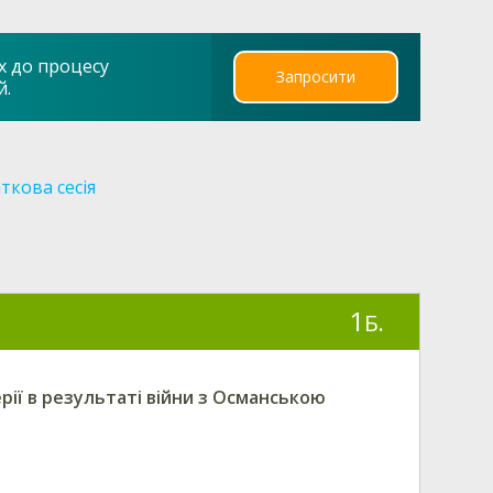
х до процесу
Запросити
й.
ткова сесія
1
Б.
ії в результаті війни з Османською