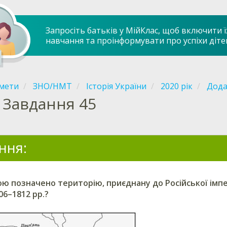
Запросіть батьків у МійКлас, щоб включити ї
навчання та проінформувати про успіхи діте
мети
ЗНО/НМТ
Історія України
2020 рік
Дода
Завдання 45
ння:
 позначено територію, приєднану до Російської імпер
06–1812 рр.?