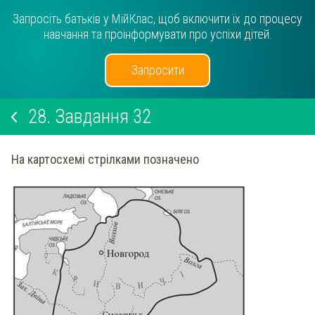
Запросіть батьків у МійКлас, щоб включити їх до процесу
навчання та проінформувати про успіхи дітей.
Запросити
28.
Завдання 32
На картосхемі стрілками позначено