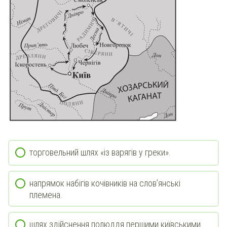
торговельний шлях «із варягів у греки».
напрямок набігів кочівників на слов’янські
племена.
шлях здійснення полюддя першими київськими