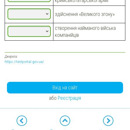
кримськотатарської армії
здійснення «Великого згону»
створення найманого війська
компанійців
Джерела:
https://testportal.gov.ua/
Вхід на сайт
або
Реєстрація