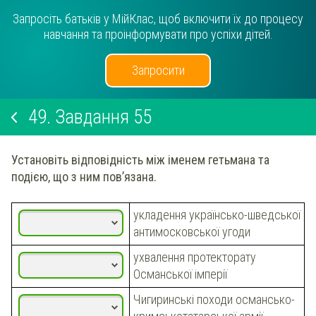
Запросіть батьків у МійКлас, щоб включити їх до процесу
навчання та проінформувати про успіхи дітей.
Запросити
49.
Завдання 55
Установіть відповідність між іменем гетьмана та
подією, що з ним пов’язана.
укладення українсько-шведської
антимосковської угоди
ухвалення протекторату
Османської імперії
Чигиринські походи османсько-