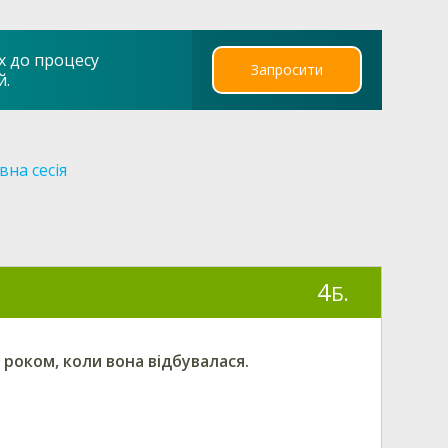
х до процесу
Запросити
й.
вна сесія
4
Б.
а роком, коли вона відбувалася.