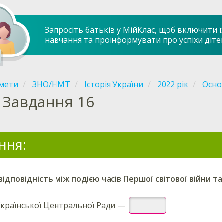
Запросіть батьків у МійКлас, щоб включити ї
навчання та проінформувати про успіхи діте
мети
ЗНО/НМТ
Історія України
2022 рік
Осно
Завдання 16
ння:
відповідність між подією часів Першої світової війни т
Української Центральної Ради —