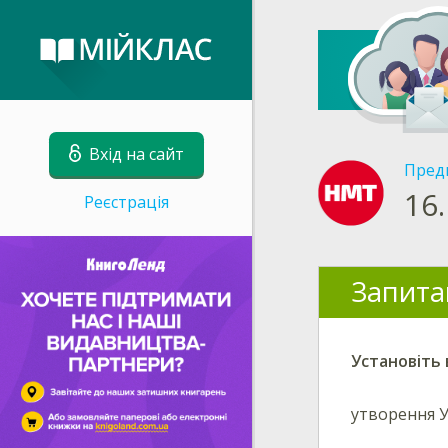
Вхід на сайт
Пред
16.
Реєстрація
Запита
Установіть 
утворення 