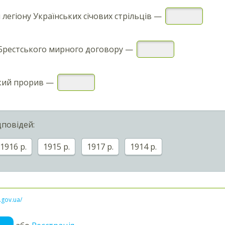
легіону Українських січових стрільців —
 Брестського мирного договору —
кий прорив —
дповідей:
1916 р.
1915 р.
1917 р.
1914 р.
l.gov.ua/