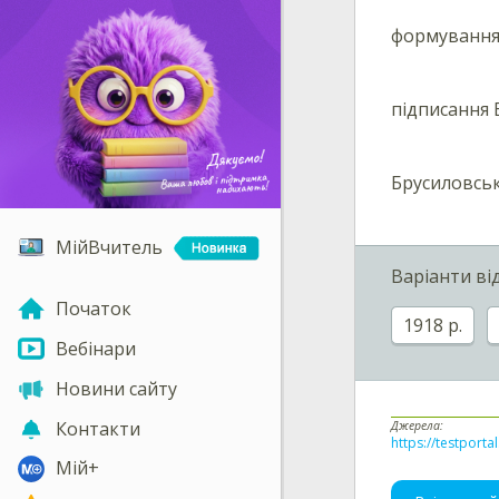
формування 
підписання
Брусиловсь
МійВчитель
Варіанти ві
Початок
1918 р.
Вебінари
Новини сайту
Контакти
Джерела:
https://testporta
Мій+