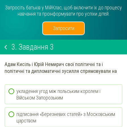
Запросіть батьків у МійКлас, щоб включити їх до процесу
навчання та проінформувати про успіхи дітей.
Запросити
3.
Завдання 3
Адам Кисіль і Юрій Немирич свої політичні та і
політичні та дипломатичні зусилля спрямовували на
укладення угод між польським королем і
Військом Запорозьким
підписання «Березневих статей» з Московським
царством