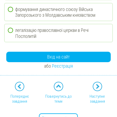
формування династичного союзу Війська
Запорозького з Молдавським князівством
легалізацію православної церкви в Речі
Посполитій
Вхід на сайт
або
Реєстрація
Попереднє
Повернутись до
Наступне
завдання
теми
завдання