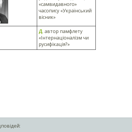
«самвидавного»
часопису «Український
вісник»
Д
. автор памфлету
«Інтернаціоналізм чи
русифікація?»
дповідей: