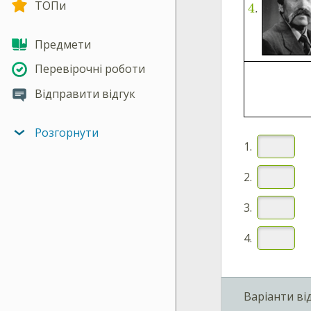
ТОПи
4
.
Предмети
Перевірочні роботи
Відправити відгук
Розгорнути
1.
2.
3.
4.
Варіанти ві