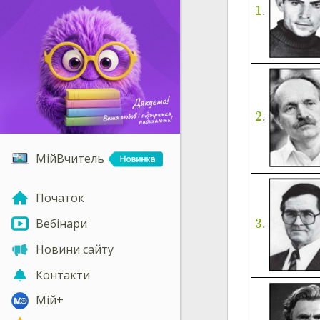
1
.
2
.
МійВчитель
Початок
3
.
Вебінари
Новини сайту
Контакти
Мій+