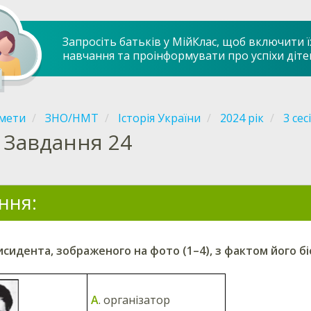
Запросіть батьків у МійКлас, щоб включити ї
навчання та проінформувати про успіхи діте
мети
ЗНО/НМТ
Історія України
2024 рік
3 сес
Завдання 24
ння:
сидента, зображеного на фото (1–4), з фактом його біог
А
. організатор