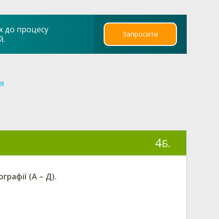
х до процесу
Запросити
й.
ія
4
Б.
рафії (А – Д).