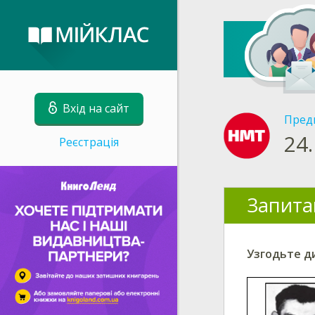
Вхід на сайт
Пред
24.
Реєстрація
Запита
Узгодьте ди