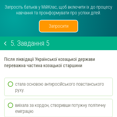
Запросіть батьків у МійКлас, щоб включити їх до процесу
навчання та проінформувати про успіхи дітей.
Запросити
5.
Завдання 5
Після ліквідації Української козацької держави
переважна частина козацької старшини
стала основою антиросійського повстанського
руху.
виїхала за кордон, створивши потужну політичну
еміграцію.