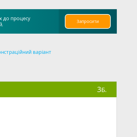
х до процесу
Запросити
й.
нстраційний варіант
3
Б.