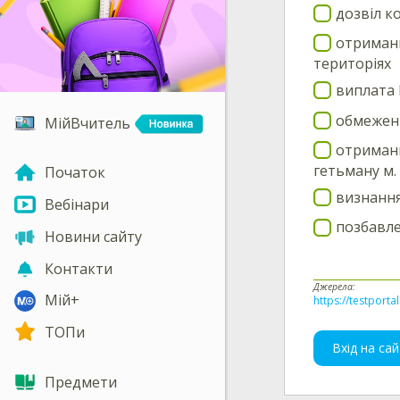
дозвіл к
отриманн
територіях
виплата 
обмеженн
МійВчитель
отриманн
гетьману м.
Початок
визнання
Вебінари
позбавле
Новини сайту
Контакти
Джерела:
Мій+
https://testporta
ТОПи
Вхід на сай
Предмети