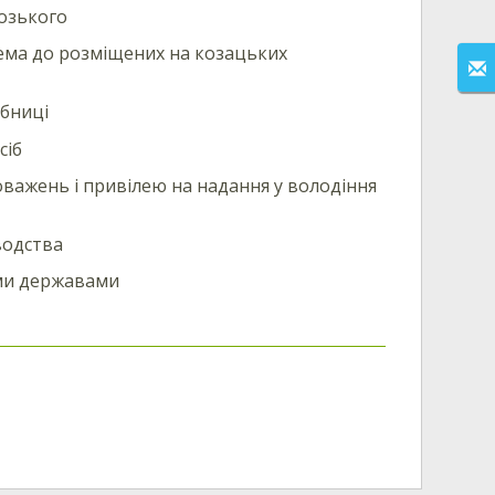
розького
ема до розміщених на козацьких
бниці
сіб
ажень і привілею на надання у володіння
водства
ими державами