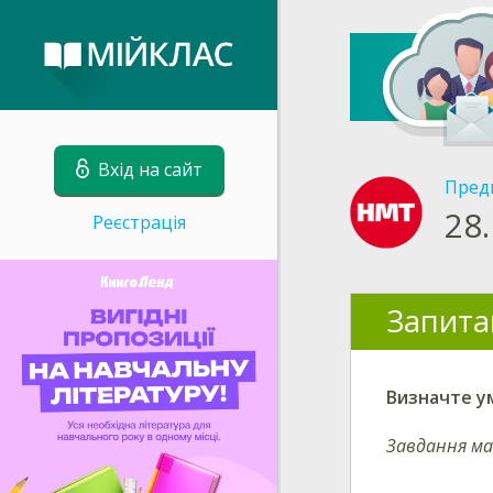
Вхід на сайт
Пред
28.
Реєстрація
Запита
Визначте ум
Завдання ма