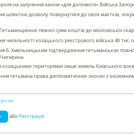
ороля на залучення ханом «для допомоги» Війська Запо
я шляхтою дозволу повернутися до своїх маєтків, зокр
Гетьманщиною певної суми коштів до московської скар
я чисельності козацького реєстрового війська 40 тис. о
я Б. Хмельницьким підтвердження гетьманських повнов
 Чигирина
 козацькими територіями лише земель Київського воє
ння гетьмана права дипломатичних зносин з іноземн
l.gov.ua/
або
Реєстрація
т