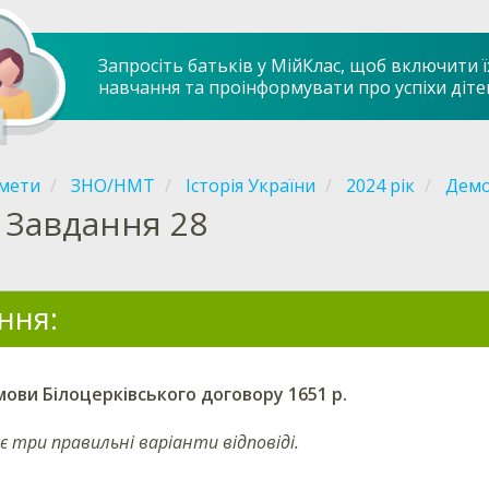
Запросіть батьків у МійКлас, щоб включити ї
навчання та проінформувати про успіхи діте
мети
ЗНО/НМТ
Історія України
2024 рік
Демо
Завдання 28
ння:
ови Білоцерківського договору 1651 р.
є три правильні варіанти відповіді.