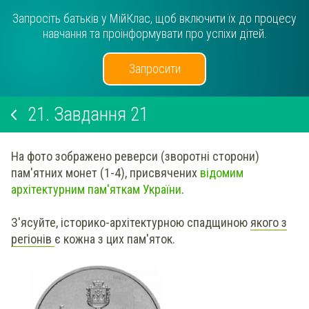
Запросіть батьків у МійКлас, щоб включити їх до процесу
навчання та проінформувати про успіхи дітей.
Запросити
21.
Завдання 21
На фото зображено реверси (зворотні сторони)
пам'ятних монет (1-4), присвячених
відомим
архітектурним пам'яткам України
.
З'ясуйте, історико-архітектурною спадщиною
якого з
регіонів
є кожна з цих пам'яток.