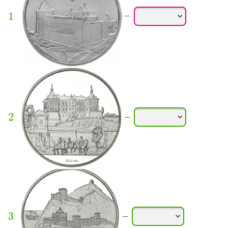
1
.
—
2
.
—
3
.
—