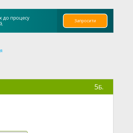
х до процесу
Запросити
й.
ія
5
Б.