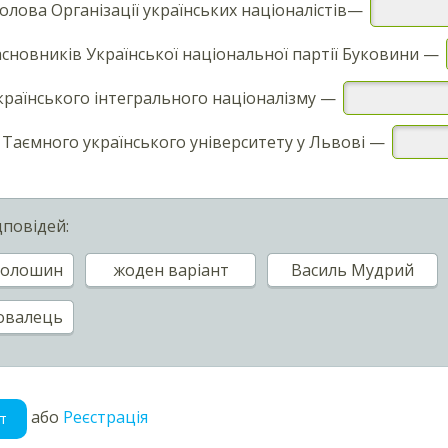
лова Організації українських націоналістів—
асновників Української національної партії Буковини —
країнського інтегрального націоналізму —
Таємного українського університету у Львові —
дповідей:
Волошин
жоден варіант
Василь Мудрий
овалець
або
Реєстрація
т