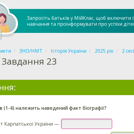
Запросіть батьків у МійКлас, щоб включити ї
навчання та проінформувати про успіхи діте
мети
ЗНО/НМТ
Історія України
2025 рік
2 сес
Завдання 23
ння:
ів (1-4) належить наведений факт біографії?
т Карпатської України —