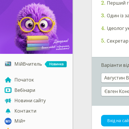
2
.
Перший го
3
.
Один із з
4
.
Ідеолог у
5
.
Секретар 
МійВчитель
Варіанти ві
Августин 
Початок
Вебінари
Євген Кон
Новини сайту
Контакти
Вхід на сай
Мій+