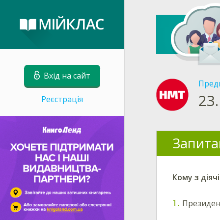
Вхід на сайт
Пред
23.
Реєстрація
Запита
Кому з діяч
1
.
Президен