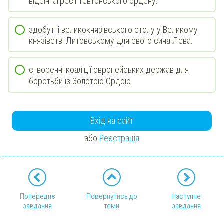
відсічі агресії Тевтонського ордену.
здобутті великокнязівського столу у Великому
князівстві Литовському для свого сина Лева.
створенні коаліції європейських держав для
боротьби із Золотою Ордою.
Вхід на сайт
або
Реєстрація
Попереднє
Повернутись до
Наступне
завдання
теми
завдання