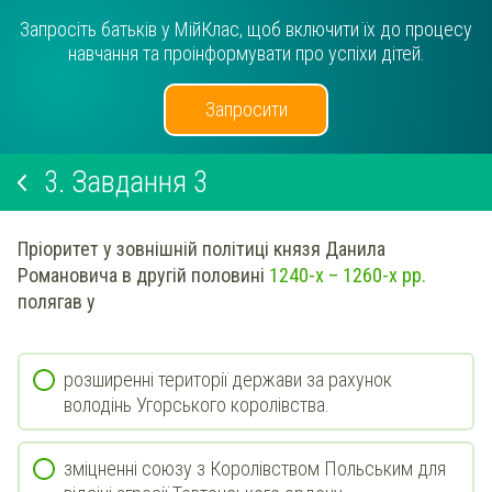
Запросіть батьків у МійКлас, щоб включити їх до процесу
навчання та проінформувати про успіхи дітей.
Запросити
3.
Завдання 3
Пріоритет у зовнішній політиці князя Данила
Романовича в другій половині
1240-х – 1260-х рр.
полягав у
розширенні території держави за рахунок
володінь Угорського королівства.
зміцненні союзу з Королівством Польським для