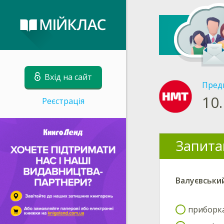
Вхід на сайт
Пред
10.
Реєстрація
Запита
Валуєвський
приборка