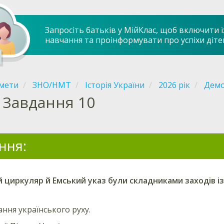
Запросіть батьків у МійКлас, щоб включити ї
навчання та проінформувати про успіхи діте
мети
ЗНО/НМТ
Історія України
2026 рік
Демо
Завдання 10
ння:
 циркуляр й Емський указ були складниками заходів із
ння українського руху.