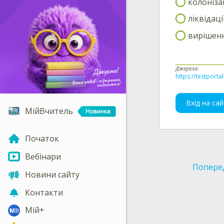
колонізац
ліквідац
вирішенн
Джерела:
https://testporta
Вхід на сай
МійВчитель
Початок
Вебінари
Попере
Новини сайту
Контакти
Мій+