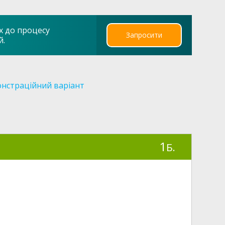
х до процесу
Запросити
й.
нстраційний варіант
1
Б.