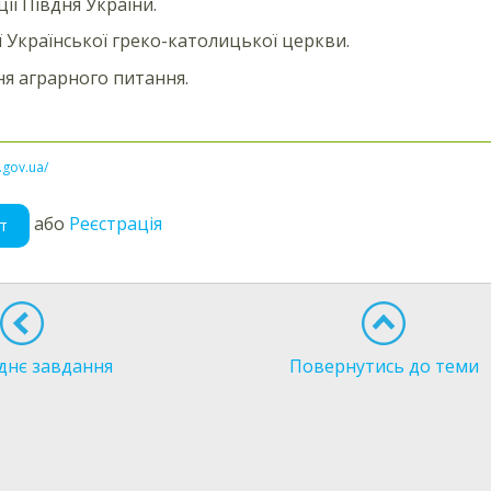
ії Півдня України.
ії Української греко-католицької церкви.
я аграрного питання.
l.gov.ua/
або
Реєстрація
т
днє завдання
Повернутись до теми