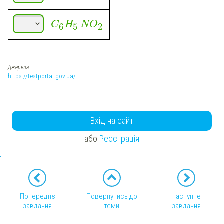
C
H
NO
6
5
2
Джерела:
https://testportal.gov.ua/
Вхід на сайт
або
Реєстрація
Попереднє
Повернутись до
Наступне
завдання
теми
завдання