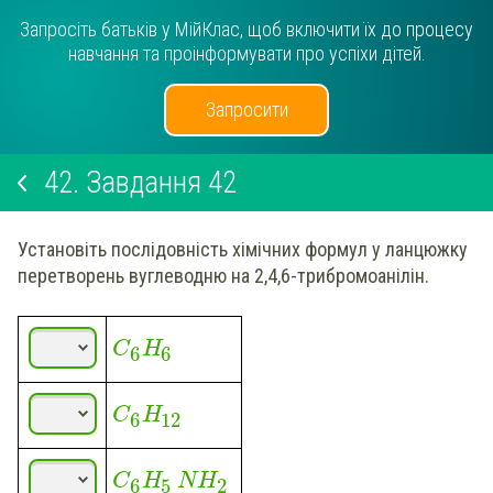
Запросіть батьків у МійКлас, щоб включити їх до процесу
навчання та проінформувати про успіхи дітей.
Запросити
42.
Завдання 42
Установіть послідовність хімічних формул у ланцюжку
перетворень вуглеводню на 2,4,6-трибромоанілін.
C
H
6
6
C
H
6
12
C
H
NH
6
5
2