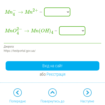
−
2
+
→
—
Mn
Mn
4
2
−
→
(
)
—
MnO
Mn
OH
4
4
Джерела:
https://testportal.gov.ua/
Вхід на сайт
або
Реєстрація
Попереднє
Повернутись до
Наступне