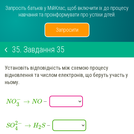
Запросіть батьків у МійКлас, щоб включити їх до процесу
навчання та проінформувати про успіхи дітей.
Запросити
35.
Завдання 35
Установіть відповідність між схемою процесу
відновлення та числом електронів, що беруть участь у
ньому.
−
→
—
NO
NO
3
2
−
→
—
SO
H
S
2
4