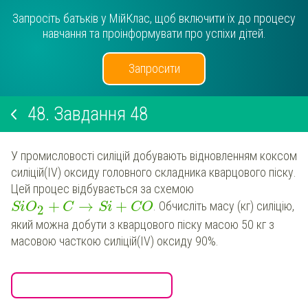
Запросіть батьків у МійКлас, щоб включити їх до процесу
навчання та проінформувати про успіхи дітей.
Запросити
48.
Завдання 48
У промисловості силіцій добувають відновленням коксом
силіцій(IV) оксиду головного складника кварцового піску.
Цей процес відбувається за схемою
+
→
+
. Обчисліть масу (кг) силіцію,
SiO
C
Si
CO
2
який можна добути з кварцового піску масою 50 кг з
масовою часткою силіцій(IV) оксиду 90%.