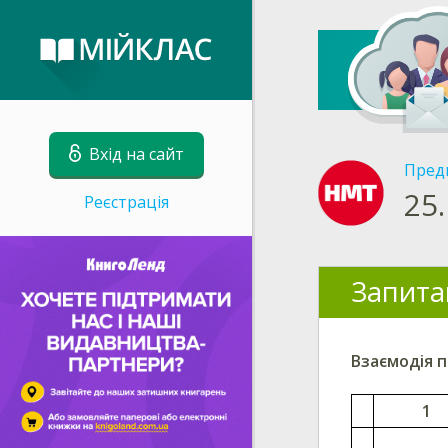
Вхід на сайт
Пред
25.
Реєстрація
Запита
Взаємодія п
1