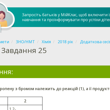
Запросіть батьків у МійКлас, щоб включити ї
навчання та проінформувати про успіхи діте
мети
ЗНО/НМТ
Хімія
2018 рік
Додаткова сесі
Завдання 25
ння:
ропену з бромом належить до реакцій (1), а її продукто
2
1,2-