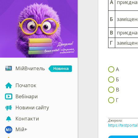
А
приєдна
Б
заміщен
В
приєдна
Г
заміщен
МійВчитель
А
Б
Початок
В
Вебінари
Г
Новини сайту
Контакти
Джерела:
https://testporta
Мій+