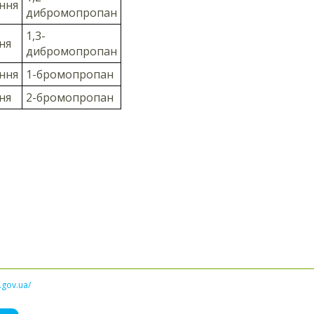
ння
дибромопропан
1,3-
ня
дибромопропан
ння
1-бромопропан
ня
2-бромопропан
l.gov.ua/