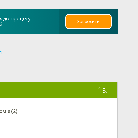
х до процесу
Запросити
й.
я
1
Б.
м є (2).