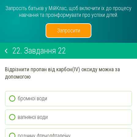
Запросіть батьків у МійКлас, щоб включити їх до процесу
навчання та проінформувати про успіхи дітей.
Запросити
22.
Завдання 22
Відрізнити пропан від карбон(IV) оксиду можна за
допомогою
бромної води
вапняної води
розчину фтенолфталеїну