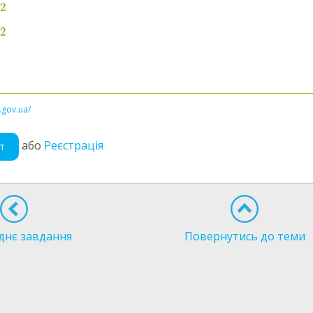
−
2
+
2
l.gov.ua/
або
Реєстрація
т
днє завдання
Повернутись до теми