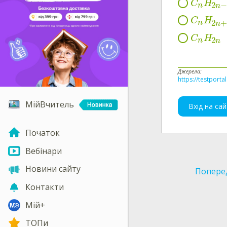
C
H
2
n
n
C
H
2
n
n
C
H
2
n
n
Джерела:
https://testporta
МійВчитель
Вхід на сай
Початок
Вебінари
Новини сайту
Попере
Контакти
Мій+
ТОПи