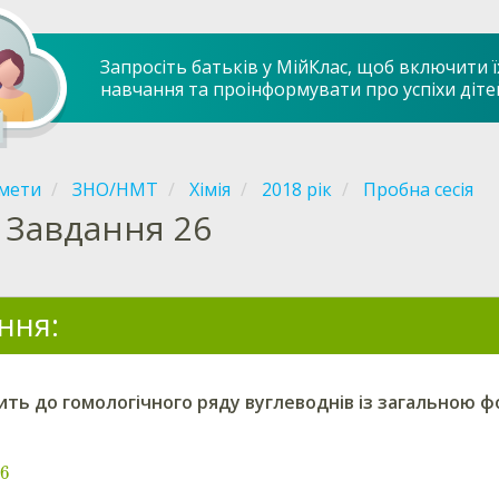
Запросіть батьків у МійКлас, щоб включити ї
навчання та проінформувати про успіхи діте
мети
ЗНО/НМТ
Хімія
2018 рік
Пробна сесія
Завдання 26
ння:
ить до гомологічного ряду вуглеводнів із загальною 
−
6