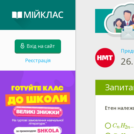
Вхід на сайт
Пред
26.
Реєстрація
Запита
Етен належ
C
H
2
n
n