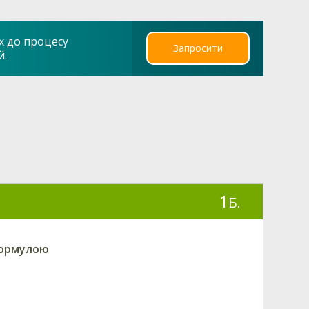
х до процесу
Запросити
й.
1
Б.
формулою