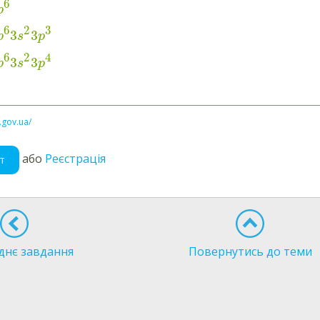
6
p
6
2
3
3
3
p
s
p
6
2
4
3
3
p
s
p
l.gov.ua/
або
Реєстрація
т
днє завдання
Повернутись до теми