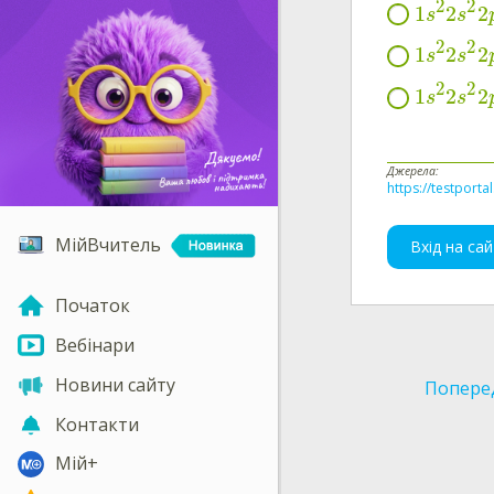
2
2
1
2
2
s
s
2
2
1
2
2
s
s
2
2
1
2
2
s
s
Джерела:
https://testporta
МійВчитель
Вхід на сай
Початок
Вебінари
Новини сайту
Попере
Контакти
Мій+