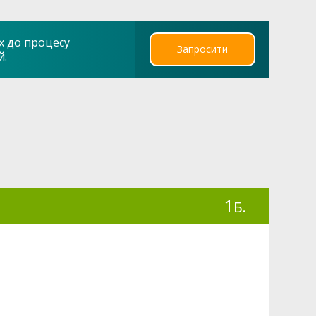
х до процесу
Запросити
й.
1
Б.