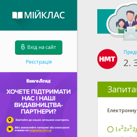
Вхід на сайт
Пред
2.
Реєстрація
Запита
Електронну
2
2
1
2
2
s
s