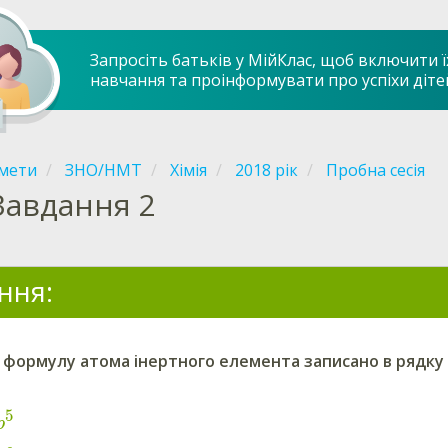
Запросіть батьків у МійКлас, щоб включити ї
навчання та проінформувати про успіхи діте
мети
ЗНО/НМТ
Хімія
2018 рік
Пробна сесія
Завдання 2
ння:
 формулу атома інертного елемента записано в рядку
5
p