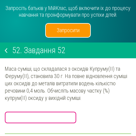
Запросіть батьків у МійКлас, щоб включити їх до процесу
навчання та проінформувати про успіхи дітей.
Запросити
52.
Завдання 52
Маса суміші, що складалася з оксидів Купруму(ІІ) та
Феруму(ІІ), становила 30 г. На повне відновлення суміші
цих оксидів до металів витратили водень кількістю
речовини 0,4 моль. Обчисліть масову частку (%)
купрум(ІІ) оксиду у вихідній суміші.