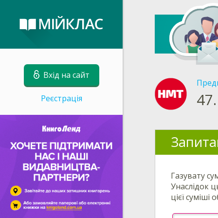
Вхід на сайт
Пред
47.
Реєстрація
Запита
Газувату су
Унаслідок ц
цієї суміші 