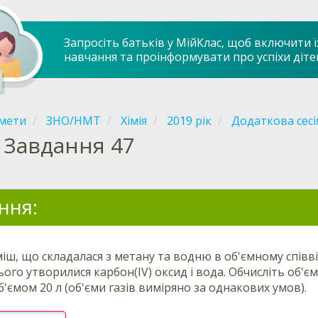
Запросіть батьків у МійКлас, щоб включити ї
навчання та проінформувати про успіхи діте
мети
ЗНО/НМТ
Хімія
2019 рік
Додаткова сесі
Завдання 47
ння:
міш, що складалася з метану та водню в об'ємному співві
ього утворилися карбон(IV) оксид і вода. Обчисліть об'є
об'ємом 20 л (об'єми газів виміряно за однакових умов).