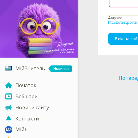
Джерела:
https://testporta
Вхід на сай
МійВчитель
Попере
Початок
Вебінари
Новини сайту
Контакти
Мій+