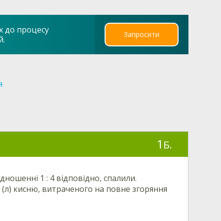
х до процесу
Запросити
й.
я
1
Б.
дношенні 1 : 4 відповідно, спалили.
м (л) кисню, витраченого на повне згоряння