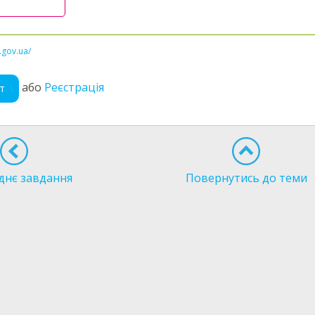
l.gov.ua/
або
Реєстрація
т
днє завдання
Повернутись до теми