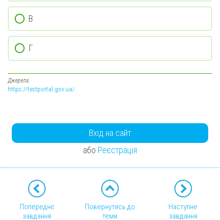
В
Г
Джерела:
https://testportal.gov.ua/
Вхід на сайт
або
Реєстрація
Попереднє
Повернутись до
Наступне
завдання
теми
завдання