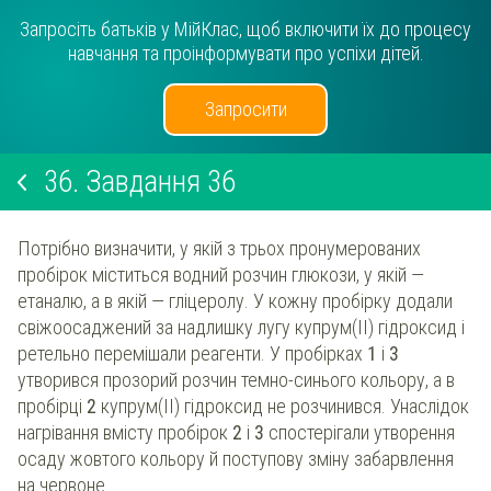
Запросіть батьків у МійКлас, щоб включити їх до процесу
навчання та проінформувати про успіхи дітей.
Запросити
36.
Завдання 36
Потрібно визначити, у якій з трьох пронумерованих
пробірок міститься водний розчин глюкози, у якій —
етаналю, а в якій — гліцеролу. У кожну пробірку додали
свіжоосаджений за надлишку лугу купрум(ІІ) гідроксид і
ретельно перемішали реагенти. У пробірках
1
і
3
утворився прозорий розчин темно-синього кольору, а в
пробірці
2
купрум(ІІ) гідроксид не розчинився. Унаслідок
нагрівання вмісту пробірок
2
і
3
спостерігали утворення
осаду жовтого кольору й поступову зміну забарвлення
на червоне.