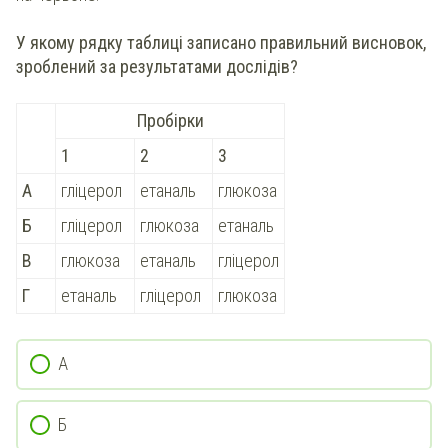
У якому рядку таблиці записано правильний висновок,
зроблений за результатами дослідів?
Пробірки
1
2
3
А
гліцерол
етаналь
глюкоза
Б
гліцерол
глюкоза
етаналь
В
глюкоза
етаналь
гліцерол
Г
етаналь
гліцерол
глюкоза
А
Б