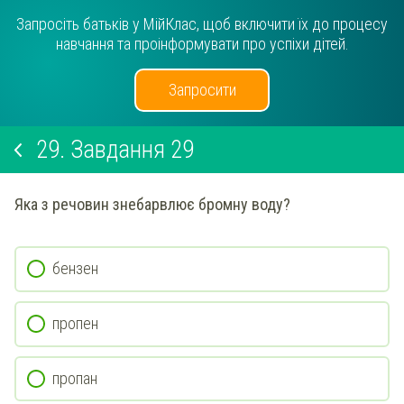
Запросіть батьків у МійКлас, щоб включити їх до процесу
навчання та проінформувати про успіхи дітей.
Запросити
29.
Завдання 29
Яка з речовин знебарвлює бромну воду?
бензен
пропен
пропан