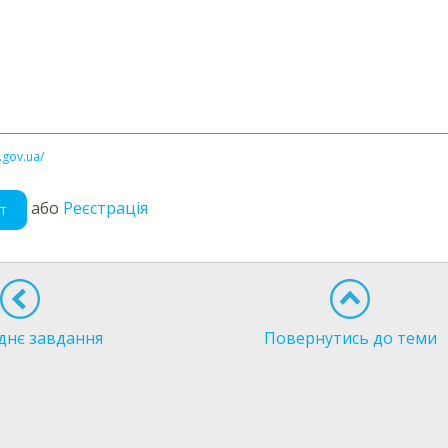
l.gov.ua/
або
Реєстрація
т
днє завдання
Повернутись до теми