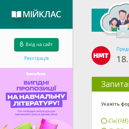
Вхід на сайт
Пред
18.
Реєстрація
Запита
Укажіть фо
(
)
Ca
OH