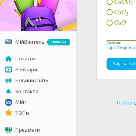
CaCO
3
CaC
2
CaO
МійВчитель
Джерела:
https://testporta
Початок
Вхід на сай
Вебінари
Новини сайту
Контакти
Мій+
Попере
ТОПи
Предмети