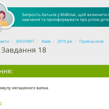
Запросіть батьків у МійКлас, щоб включити ї
навчання та проінформувати про успіхи діте
мети
ЗНО/НМТ
Хімія
2019 рік
Пробна сесія
Завдання 18
ння:
рмулу негашеного вапна.
2