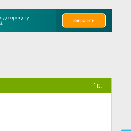
х до процесу
Запросити
й.
1
Б.