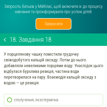
Запросіть батьків у МійКлас, щоб включити їх до процесу
навчання та проінформувати про успіхи дітей.
Запросити
18.
Завдання 18
У порцелянову чашку помістили грудочку
свіжодобутого кальцій оксиду. Потім до нього
добавляли невеликими порціями воду. Унаслідок цього
відбулася бурхлива реакція, частина води
перетворилася на пару. Взаємодія кальцій оксиду з
водою — це реакція
сполучення, екзотермічна