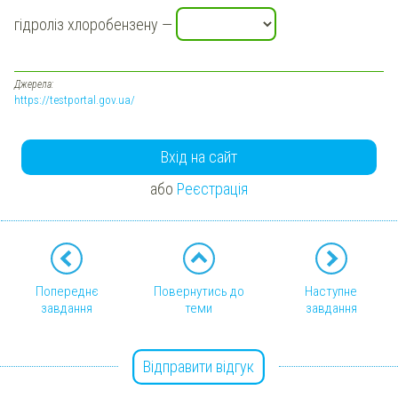
гідроліз хлоробензену —
Джерела:
https://testportal.gov.ua/
Вхід на сайт
або
Реєстрація
Попереднє
Повернутись до
Наступне
завдання
теми
завдання
Відправити відгук