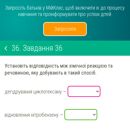
Запросіть батьків у МійКлас, щоб включити їх до процесу
навчання та проінформувати про успіхи дітей.
Запросити
36.
Завдання 36
Установіть відповідність між хімічної реакцією та
речовиною, яку добувають в такий спосіб.
дегідрування циклогексану —
відновлення нітробензену —