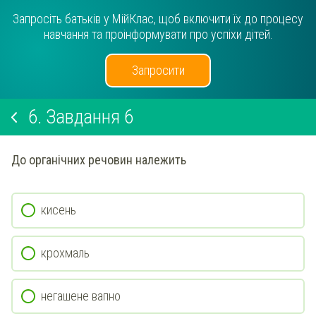
Запросіть батьків у МійКлас, щоб включити їх до процесу
навчання та проінформувати про успіхи дітей.
Запросити
6.
Завдання 6
До органічних речовин належить
кисень
крохмаль
негашене вапно