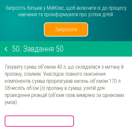
Запросіть батьків у МійКлас, щоб включити їх до процесу
навчання та проінформувати про успіхи дітей.
Запросити
50.
Завдання 50
Газувату суміш об’ємом 40 л, що складалася з метану й
пропану, спалили. Унаслідок повного окиснення
компонентів суміші прореагував кисень об’ємом 170 л.
Обчисліть об’єм (л) пропану в суміші, узятій для
проведення реакцій (об’єми газів виміряно за однакових
умов).