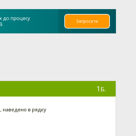
х до процесу
Запросити
й.
1
Б.
і, наведено в рядку