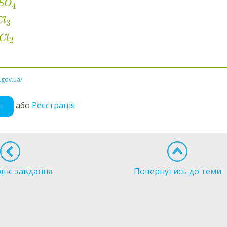
SO
4
Cl
3
Cl
2
l.gov.ua/
або
Реєстрація
т
днє завдання
Повернутись до теми