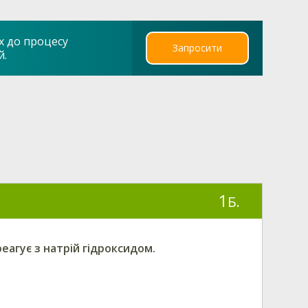
х до процесу
Запросити
й.
1
Б.
еагує з натрій гідроксидом.