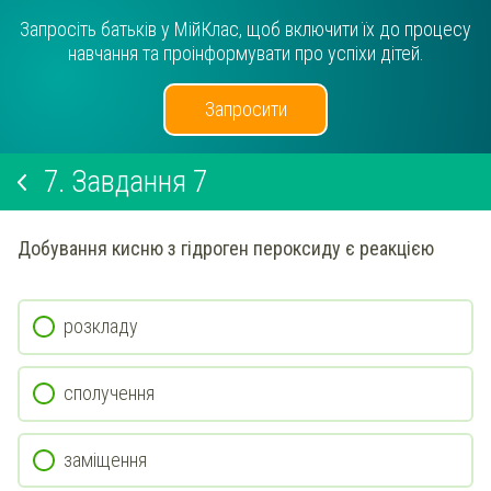
Запросіть батьків у МійКлас, щоб включити їх до процесу
навчання та проінформувати про успіхи дітей.
Запросити
7.
Завдання 7
Добування кисню з гідроген пероксиду є реакцією
розкладу
сполучення
заміщення