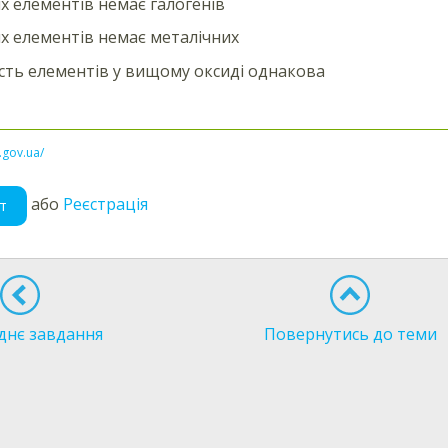
х елементів немає галогенів
х елементів немає металічних
сть елементів у вищому оксиді однакова
l.gov.ua/
або
Реєстрація
т
днє завдання
Повернутись до теми