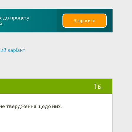
х до процесу
Запросити
й.
ий варіант
1
Б.
ьне твердження щодо них.