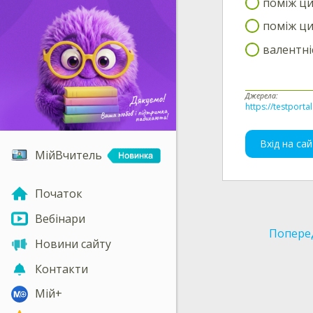
поміж ци
поміж ци
валентні
Джерела:
https://testporta
Вхід на сай
МійВчитель
Початок
Вебінари
Попере
Новини сайту
Контакти
Мій+