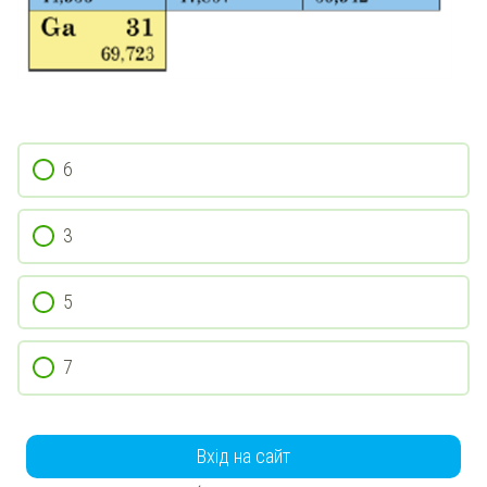
6
3
5
7
Вхід на сайт