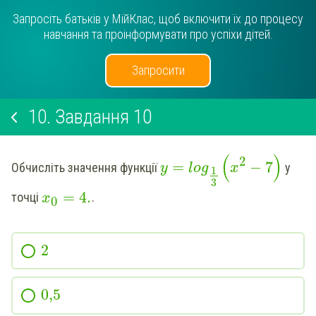
Запросіть батьків у МійКлас, щоб включити їх до процесу
навчання та проінформувати про успіхи дітей.
Запросити
10.
Завдання 10
(
)
2
=
−
7
Обчисліть значення функції
у
y
log
x
1
3
=
4
.
точці
.
x
0
2
0,5