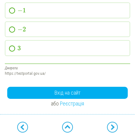
−
1
−
2
3
Джерела:
https://testportal.gov.ua/
Вхід на сайт
або
Реєстрація