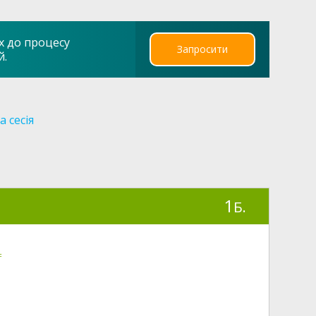
х до процесу
Запросити
й.
 сесія
1
Б.
=