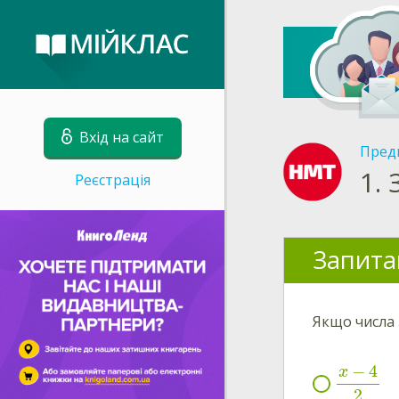
Вхід на сайт
Пред
1.
Реєстрація
Запита
Якщо числа
−
4
x
2