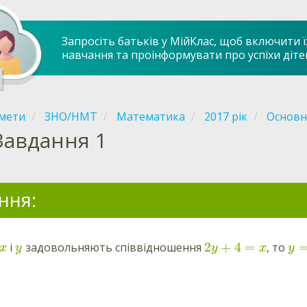
Запросіть батьків у МійКлас, щоб включити ї
навчання та проінформувати про успіхи діте
мети
ЗНО/НМТ
Математика
2017 рік
Основна
Завдання 1
ння:
2
+
4
=
і
задовольняють співвідношення
, то
x
y
y
x
y