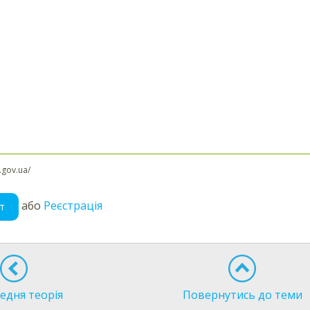
l.gov.ua/
або
Реєстрація
т
едня теорія
Повернутись до теми