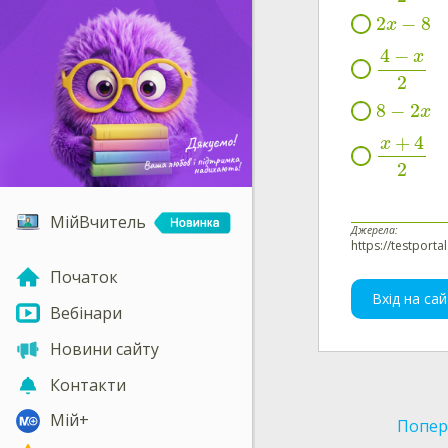
2
−
8
x
4
−
x
2
8
−
2
x
+
4
x
2
МійВчитель
Джерела:
https://testporta
Початок
Вхід на сай
Вебінари
Новини сайту
Контакти
Мій+
Попер