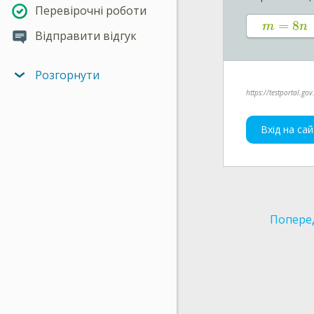
Перевірочні роботи
=
8
m
n
Відправити відгук
Розгорнути
https://testportal.gov
Вхід на сай
Попере