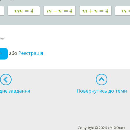
=
4
−
=
4
+
=
4
mn
m
n
m
n
m
.ua/
або
Реєстрація
т
днє завдання
Повернутись до теми
Copyright © 2026 «МійКлас»