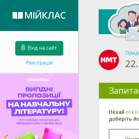
Вхід на сайт
Пред
22.
Реєстрація
Запита
Нехай
i
m
n
доберіть й
Почат