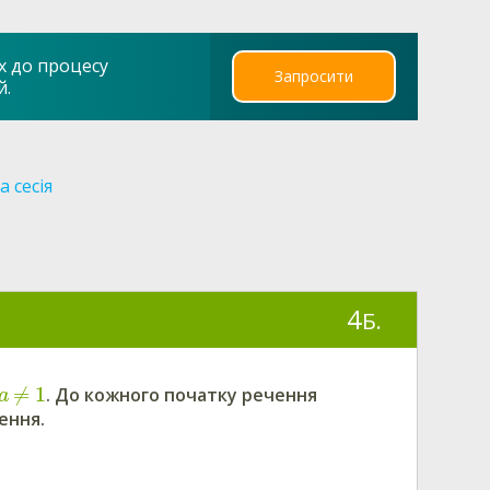
х до процесу
Запросити
й.
 сесія
4
Б.
≠
1
. До кожного початку речення
a
ення.