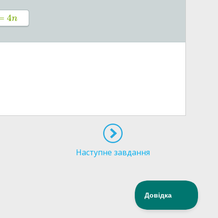
=
4
n
Наступне завдання