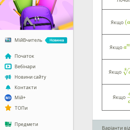
(
Якщо
МійВчитель
Якщо
a
Початок
Вебінари
8
√
Якщо
Новини сайту
Контакти
Якщо
Мій+
ТОПи
Предмети
Варіанти ві