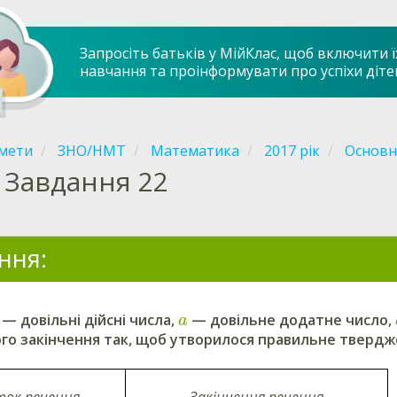
Запросіть батьків у МійКлас, щоб включити ї
навчання та проінформувати про успіхи діте
мети
ЗНО/НМТ
Математика
2017 рік
Основна
Завдання 22
ння:
— довільні дійсні числа,
— довільне додатне число,
a
ого закінчення так, щоб утворилося правильне твердж
ок речення
Закінчення речення