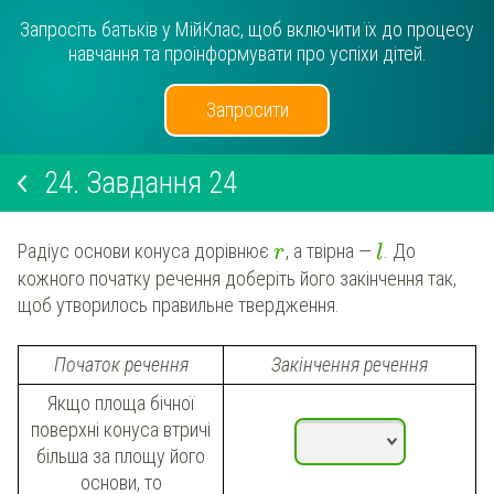
Запросіть батьків у МійКлас, щоб включити їх до процесу
навчання та проінформувати про успіхи дітей.
Запросити
24.
Завдання 24
Радіус основи конуса дорівнює
, а твірна —
. До
r
l
кожного початку речення доберіть його закінчення так,
щоб утворилось правильне твердження.
Початок речення
Закінчення речення
Якщо площа бічної
поверхні конуса втричі
більша за площу його
основи, то