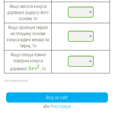
Якщо висота конуса
дорівнює радіусу його
основи, то
Якщо проекція твірної
на площину основи
конуса вдвічі менша за
твірну, то
Якщо площа повної
поверхні конуса
2
5
дорівнює
, то
π
r
https://testportal.gov.ua/
Вхід на сайт
або
Реєстрація