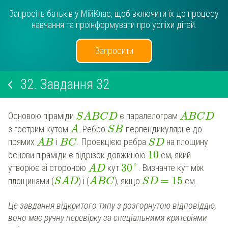
Запросіть батьків у МійКлас, щоб включити їх до процесу
навчання та проінформувати про успіхи дітей.
Запросити
32.
Завдання 32
Основою піраміди
є паралелограм
S
A
B
C
D
A
B
C
D
з гострим кутом
. Ребро
перпендикулярне до
A
S
B
прямих
і
. Проекцією ребра
на площину
A
B
B
C
S
D
10
основи піраміди є відрізок довжиною
см, який
30
°
утворює зі стороною
кут
. Визначте кут між
A
D
=
15
площинами (
) i (
), якщо
см.
S
A
D
A
B
C
S
D
Це завдання відкритого типу з розгорнутою відповіддю,
воно має ручну перевірку за спеціальними критеріями