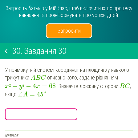
Запросіть батьків у МійКлас, щоб включити їх до процесу
навчання та проінформувати про успіхи дітей.
Запросити
30.
Завдання 30
У прямокутній системі координат на площині xy навколо
трикутника
описано коло, задане рівнянням
A
B
C
+
−
4
=
68
²
²
. Визначте довжину сторони
,
x
y
x
B
C
∠
=
45
°
якщо
.
A
Джерела: