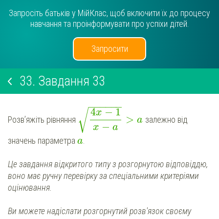
Запросіть батьків у МійКлас, щоб включити їх до процесу
навчання та проінформувати про успіхи дітей.
Запросити
33.
Завдання 33
−
−
−
−
−
−
4
−
1
√
x
>
Розв’яжіть рівняння
залежно від
a
−
x
a
значень параметра
.
a
Це завдання відкритого типу з розгорнутою відповіддю,
воно має ручну перевірку за спеціальними критеріями
оцінювання.
Ви можете надіслати
розгорнутий
розв'язок своєму