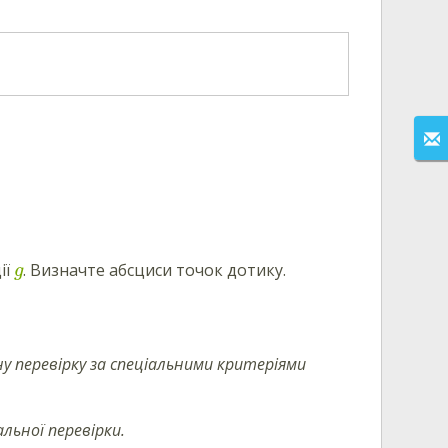
ії
. Визначте абсциси точок дотику.
g
у перевірку за спеціальними критеріями
льної перевірки.