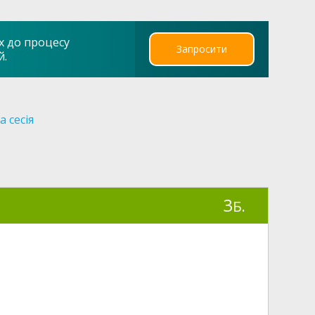
х до процесу
Запросити
й.
 сесія
3
Б.