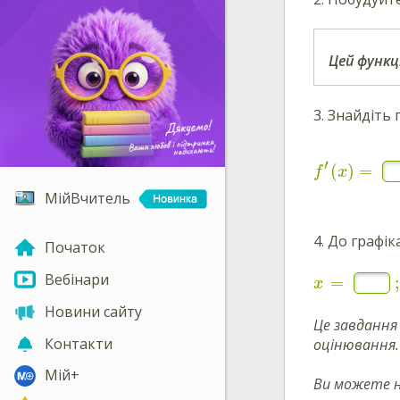
Цей функц
3. Знайдіть 
′
(
)
=
f
x
МійВчитель
4. До графік
Початок
Вебінари
=
;
x
Новини сайту
Це завдання
Контакти
оцінювання.
Мій+
Ви можете 