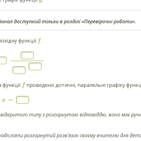
g
іонал доступний тільки в розділі «Перевірочні роботи».
похідну функції
.
f
а функції
проведено дотичні, паралельні графіку функц
f
=
x
 відкритого типу з розгорнутою відповіддю, воно має ручн
надіслати
розгорнутий
розв'язок своєму вчителю для дета