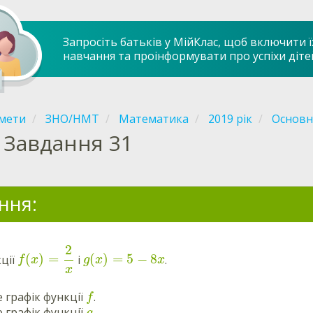
Запросіть батьків у МійКлас, щоб включити ї
навчання та проінформувати про успіхи діте
мети
ЗНО/НМТ
Математика
2019 рік
Основна
Завдання 31
ння:
2
(
)
=
(
)
=
5
−
8
ції
і
.
f
x
g
x
x
x
е графік функції
.
f
е графік функції
.