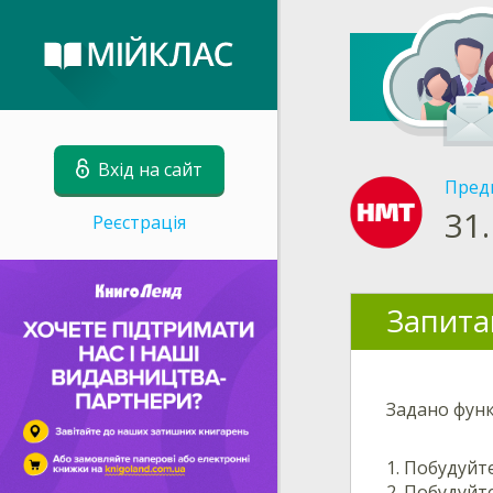
Вхід на сайт
Пред
31.
Реєстрація
Запита
Задано функ
1. Побудуйт
2. Побудуйт